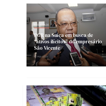
SOCIEDADE
PGR na Suíça em busca de
“ativos ilícitos” do empresário
São Vicente
13-MAI-2024