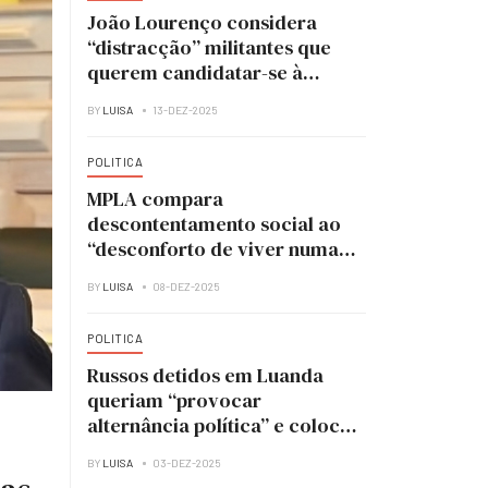
João Lourenço considera
“distracção” militantes que
querem candidatar-se à
liderança do MPLA
BY
LUISA
13-DEZ-2025
POLITICA
MPLA compara
descontentamento social ao
“desconforto de viver numa
casa em obras”
BY
LUISA
08-DEZ-2025
POLITICA
Russos detidos em Luanda
queriam “provocar
alternância política” e colocar
UNITA no poder
BY
LUISA
03-DEZ-2025