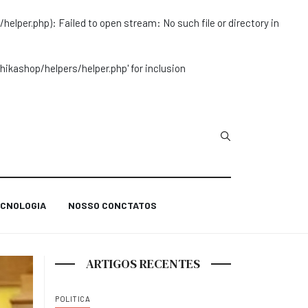
r.php): Failed to open stream: No such file or directory in
ashop/helpers/helper.php' for inclusion
Type 2 or more char
CNOLOGIA
NOSSO CONCTATOS
ARTIGOS RECENTES
POLITICA