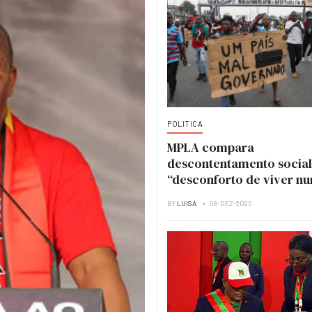
POLITICA
MPLA compara
descontentamento social
“desconforto de viver n
casa em obras”
BY
LUISA
08-DEZ-2025