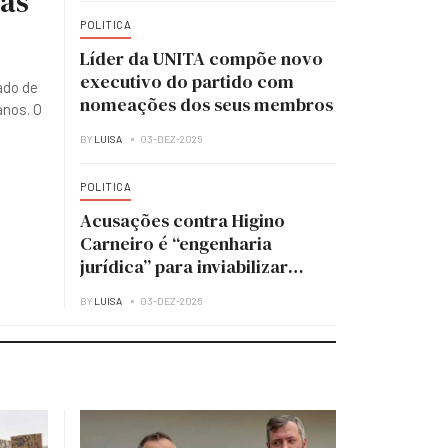
ias
POLITICA
Líder da UNITA compõe novo
executivo do partido com
ado de
nomeações dos seus membros
anos. O
BY
LUISA
03-DEZ-2025
POLITICA
Acusações contra Higino
Carneiro é “engenharia
jurídica” para inviabilizar
candidatura à presidência do
BY
LUISA
03-DEZ-2025
MPLA — analista