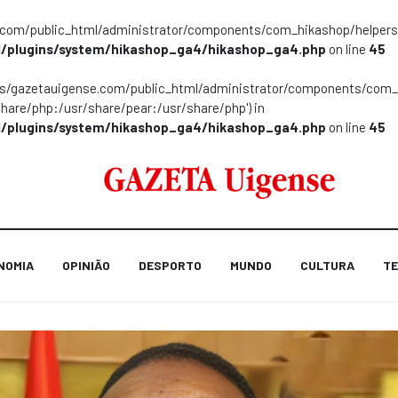
m/public_html/administrator/components/com_hikashop/helpers/helpe
/plugins/system/hikashop_ga4/hikashop_ga4.php
on line
45
ns/gazetauigense.com/public_html/administrator/components/com_hik
share/php:/usr/share/pear:/usr/share/php') in
/plugins/system/hikashop_ga4/hikashop_ga4.php
on line
45
NOMIA
OPINIÃO
DESPORTO
MUNDO
CULTURA
TE