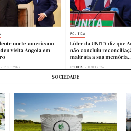
A
POLITICA
dente norte-americano
Líder da UNITA diz que A
iden visita Angola em
não concluiu reconciliaç
ro
maltrata a sua memória
histórica
13-SET-2024
BY
LUISA
11-SET-2024
SOCIEDADE