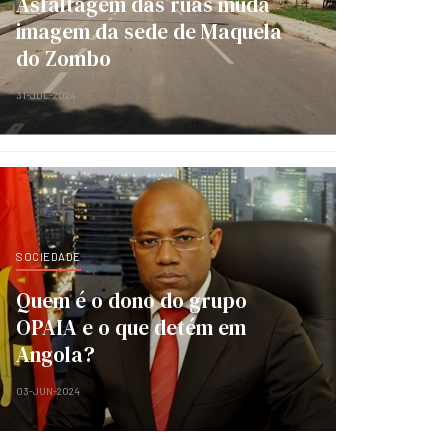
Asfaltagem das ruas muda
imagem da sede de Maquela
do Zombo
31-JUL-2024
SOCIEDADE
Quem é o dono do grupo
OPAIA e o que detém em
Angola?
03-JUN-2024