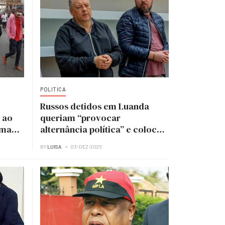
POLITICA
Russos detidos em Luanda
 ao
queriam “provocar
uma
alternância política” e colocar
UNITA no poder
BY
LUISA
03-DEZ-2025