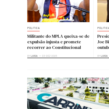
POLITICA
POLITIC
Militante do MPLA queixa-se de
Presi
expulsão injusta e promete
Joe B
recorrer ao Constitucional
outub
BY
LUISA
03-DEZ-2025
BY
LUISA