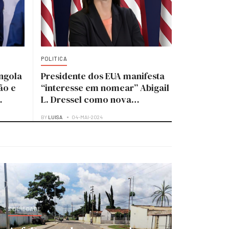
POLITICA
ngola
Presidente dos EUA manifesta
ão e
“interesse em nomear” Abigail
L. Dressel como nova
embaixadora para Angola
BY
LUISA
04-MAI-2024
SOCIEDADE