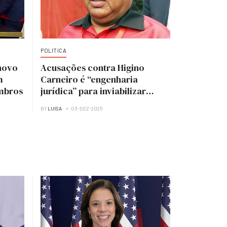
POLITICA
novo
Acusações contra Higino
m
Carneiro é “engenharia
mbros
jurídica” para inviabilizar
candidatura à presidência do
BY
LUISA
03-DEZ-2025
MPLA — analista