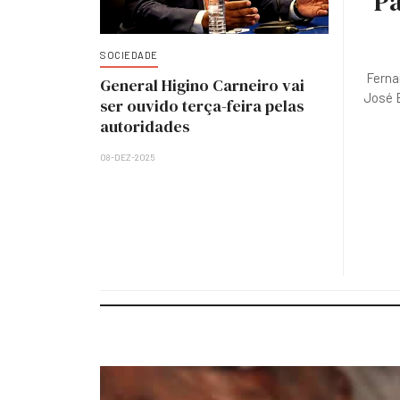
Pa
SOCIEDADE
Ferna
General Higino Carneiro vai
José E
ser ouvido terça-feira pelas
autoridades
08-DEZ-2025