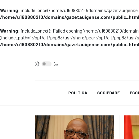
Warning
: include_once(/home/u160880210/domains/gazetauigense.co
/home/u160880210/domains/gazetauigense.com/public_html
Warning
: include_once(): Failed opening '/home/u160880210/domai
(include_path='.:/opt/alt/php83/usr/share/pear:/opt/alt/php83/usr/
/home/u160880210/domains/gazetauigense.com/public_html
POLITICA
SOCIEDADE
ECO