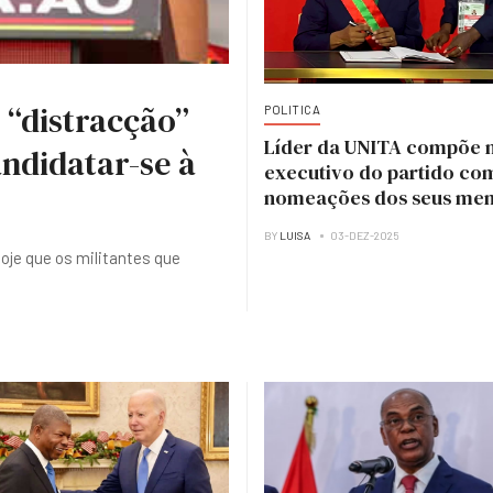
 “distracção”
POLITICA
Líder da UNITA compõe 
ndidatar-se à
executivo do partido co
nomeações dos seus me
BY
LUISA
03-DEZ-2025
hoje que os militantes que