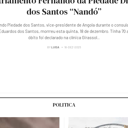
rlamento Fernando da Piedade D
dos Santos “Nandó”
ndo Piedade dos Santos, vice-presidente de Angola durante o consul
duardos dos Santos, morrreu esta quinta, 18 de dezembro. Tinha 70 
óbito foi declarado na clínica Girassol
...
BY
LUISA
18-DEZ-2025
POLITICA