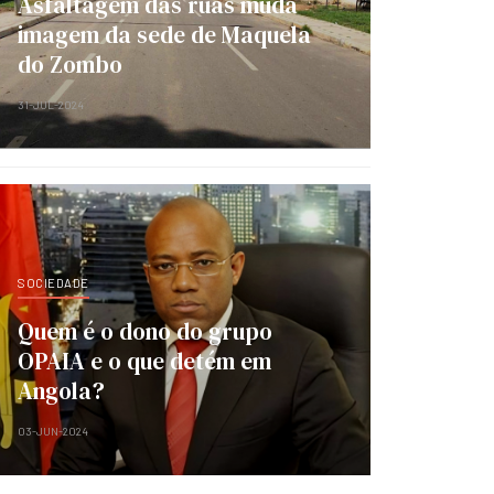
Asfaltagem das ruas muda
imagem da sede de Maquela
do Zombo
31-JUL-2024
SOCIEDADE
Quem é o dono do grupo
OPAIA e o que detém em
Angola?
03-JUN-2024