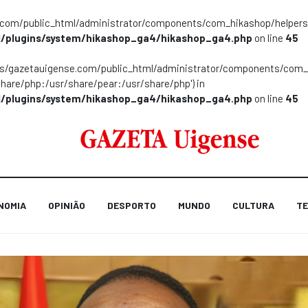
m/public_html/administrator/components/com_hikashop/helpers/helpe
/plugins/system/hikashop_ga4/hikashop_ga4.php
on line
45
ns/gazetauigense.com/public_html/administrator/components/com_hik
share/php:/usr/share/pear:/usr/share/php') in
/plugins/system/hikashop_ga4/hikashop_ga4.php
on line
45
NOMIA
OPINIÃO
DESPORTO
MUNDO
CULTURA
TE