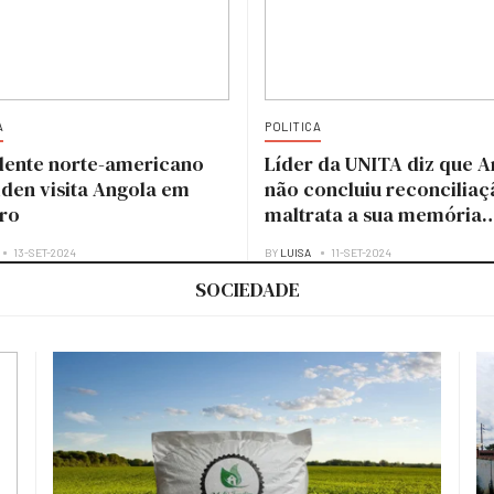
A
POLITICA
dente norte-americano
Líder da UNITA diz que A
iden visita Angola em
não concluiu reconciliaç
ro
maltrata a sua memória
histórica
13-SET-2024
BY
LUISA
11-SET-2024
SOCIEDADE