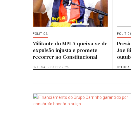
POLITICA
POLITIC
Militante do MPLA queixa-se de
Presi
expulsão injusta e promete
Joe B
recorrer ao Constitucional
outub
BY
LUISA
03-DEZ-2025
BY
LUISA