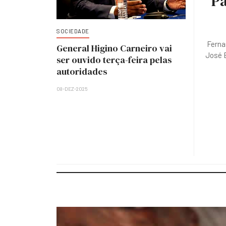
Pa
SOCIEDADE
Ferna
General Higino Carneiro vai
José E
ser ouvido terça-feira pelas
autoridades
08-DEZ-2025