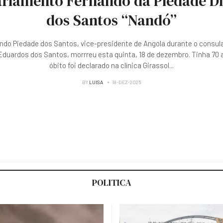
rlamento Fernando da Piedade D
dos Santos “Nandó”
ndo Piedade dos Santos, vice-presidente de Angola durante o consul
duardos dos Santos, morrreu esta quinta, 18 de dezembro. Tinha 70 
óbito foi declarado na clínica Girassol
...
BY
LUISA
18-DEZ-2025
POLITICA