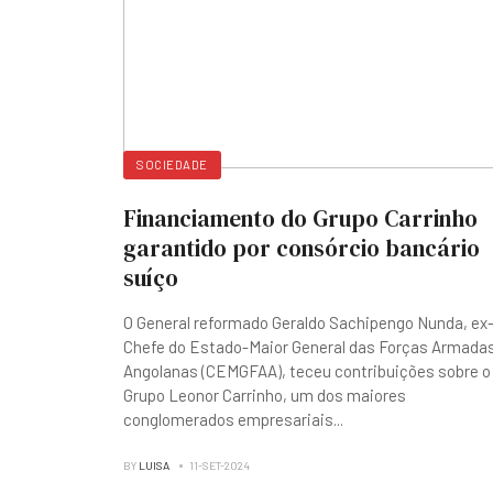
SOCIEDADE
Financiamento do Grupo Carrinho
garantido por consórcio bancário
suíço
O General reformado Geraldo Sachipengo Nunda, ex
Chefe do Estado-Maior General das Forças Armada
Angolanas (CEMGFAA), teceu contribuições sobre o
Grupo Leonor Carrinho, um dos maiores
conglomerados empresariais
...
BY
LUISA
11-SET-2024