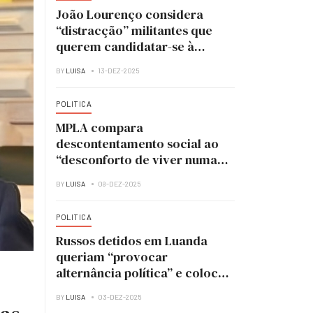
João Lourenço considera
“distracção” militantes que
querem candidatar-se à
liderança do MPLA
BY
LUISA
13-DEZ-2025
POLITICA
MPLA compara
descontentamento social ao
“desconforto de viver numa
casa em obras”
BY
LUISA
08-DEZ-2025
POLITICA
Russos detidos em Luanda
queriam “provocar
alternância política” e colocar
UNITA no poder
BY
LUISA
03-DEZ-2025