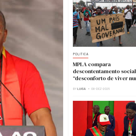
POLITICA
MPLA compara
descontentamento social
“desconforto de viver n
casa em obras”
BY
LUISA
08-DEZ-2025