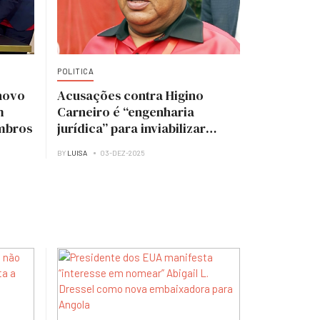
POLITICA
novo
Acusações contra Higino
m
Carneiro é “engenharia
mbros
jurídica” para inviabilizar
candidatura à presidência do
BY
LUISA
03-DEZ-2025
MPLA — analista