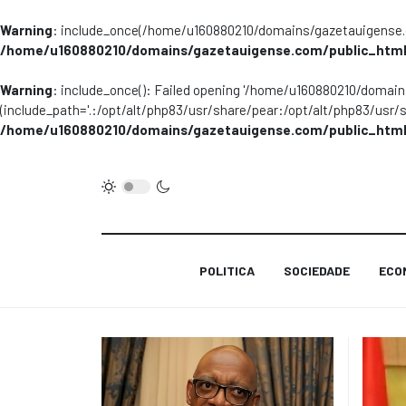
Warning
: include_once(/home/u160880210/domains/gazetauigense.co
/home/u160880210/domains/gazetauigense.com/public_html
Warning
: include_once(): Failed opening '/home/u160880210/domai
(include_path='.:/opt/alt/php83/usr/share/pear:/opt/alt/php83/usr/
/home/u160880210/domains/gazetauigense.com/public_html
POLITICA
SOCIEDADE
ECO