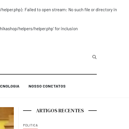
r.php): Failed to open stream: No such file or directory in
ashop/helpers/helper.php' for inclusion
Type 2 or more char
CNOLOGIA
NOSSO CONCTATOS
ARTIGOS RECENTES
POLITICA