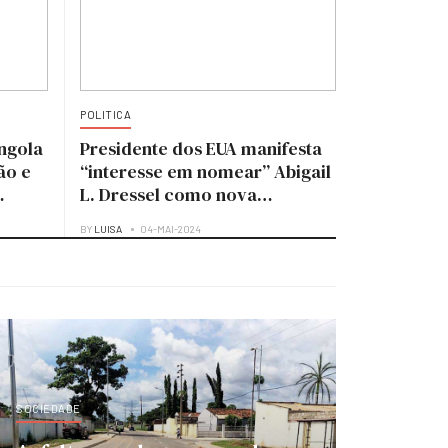
POLITICA
ngola
Presidente dos EUA manifesta
ão e
“interesse em nomear” Abigail
L. Dressel como nova
embaixadora para Angola
BY
LUISA
04-MAI-2024
SOCIEDADE