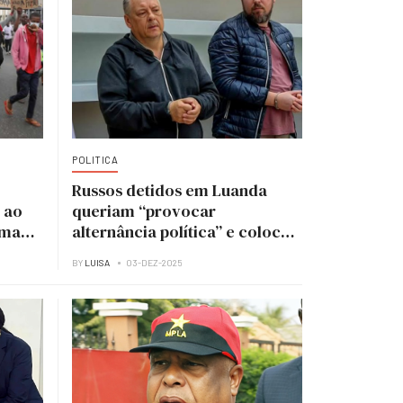
POLITICA
Russos detidos em Luanda
 ao
queriam “provocar
uma
alternância política” e colocar
UNITA no poder
BY
LUISA
03-DEZ-2025