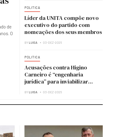
ias
POLITICA
Líder da UNITA compõe novo
executivo do partido com
ado de
nomeações dos seus membros
anos. O
BY
LUISA
03-DEZ-2025
POLITICA
Acusações contra Higino
Carneiro é “engenharia
jurídica” para inviabilizar
candidatura à presidência do
BY
LUISA
03-DEZ-2025
MPLA — analista