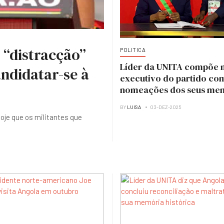
 “distracção”
POLITICA
Líder da UNITA compõe 
ndidatar-se à
executivo do partido co
nomeações dos seus me
BY
LUISA
03-DEZ-2025
hoje que os militantes que