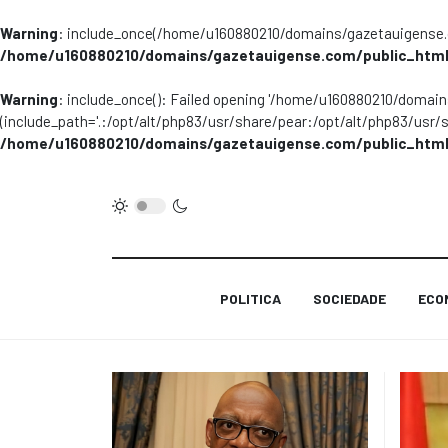
Warning
: include_once(/home/u160880210/domains/gazetauigense.co
/home/u160880210/domains/gazetauigense.com/public_html
Warning
: include_once(): Failed opening '/home/u160880210/domai
(include_path='.:/opt/alt/php83/usr/share/pear:/opt/alt/php83/usr/
/home/u160880210/domains/gazetauigense.com/public_html
POLITICA
SOCIEDADE
ECO