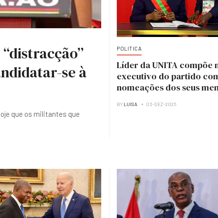
 “distracção”
POLITICA
Líder da UNITA compõe 
ndidatar-se à
executivo do partido co
nomeações dos seus me
BY
LUISA
03-DEZ-2025
hoje que os militantes que