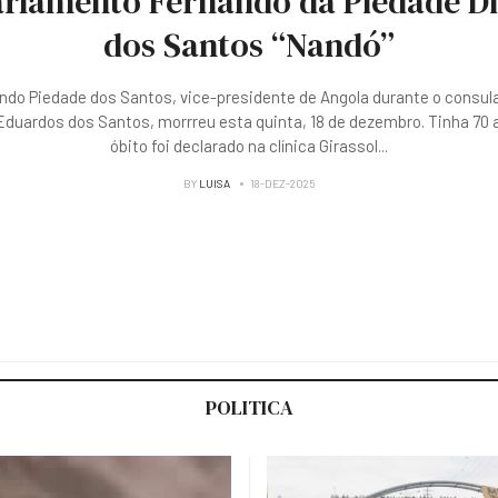
rlamento Fernando da Piedade D
dos Santos “Nandó”
ndo Piedade dos Santos, vice-presidente de Angola durante o consul
duardos dos Santos, morrreu esta quinta, 18 de dezembro. Tinha 70 
óbito foi declarado na clínica Girassol
...
BY
LUISA
18-DEZ-2025
POLITICA