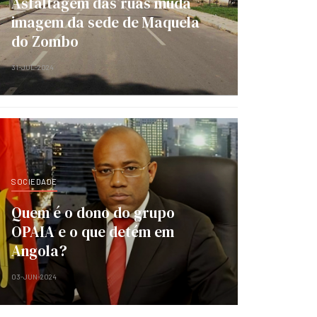
Asfaltagem das ruas muda
imagem da sede de Maquela
do Zombo
31-JUL-2024
SOCIEDADE
Quem é o dono do grupo
OPAIA e o que detém em
Angola?
03-JUN-2024