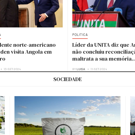
A
POLITICA
dente norte-americano
Líder da UNITA diz que A
iden visita Angola em
não concluiu reconciliaç
ro
maltrata a sua memória
histórica
13-SET-2024
BY
LUISA
11-SET-2024
SOCIEDADE