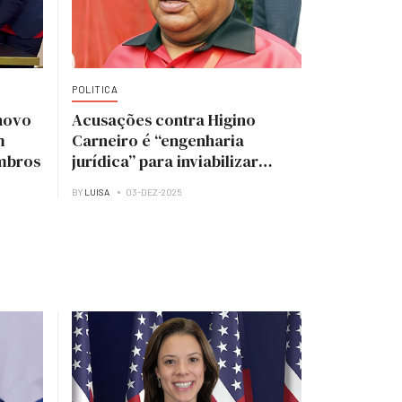
POLITICA
novo
Acusações contra Higino
m
Carneiro é “engenharia
mbros
jurídica” para inviabilizar
candidatura à presidência do
BY
LUISA
03-DEZ-2025
MPLA — analista