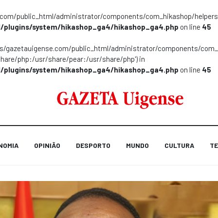
m/public_html/administrator/components/com_hikashop/helpers/helpe
/plugins/system/hikashop_ga4/hikashop_ga4.php
on line
45
ns/gazetauigense.com/public_html/administrator/components/com_hik
share/php:/usr/share/pear:/usr/share/php') in
/plugins/system/hikashop_ga4/hikashop_ga4.php
on line
45
NOMIA
OPINIÃO
DESPORTO
MUNDO
CULTURA
TE