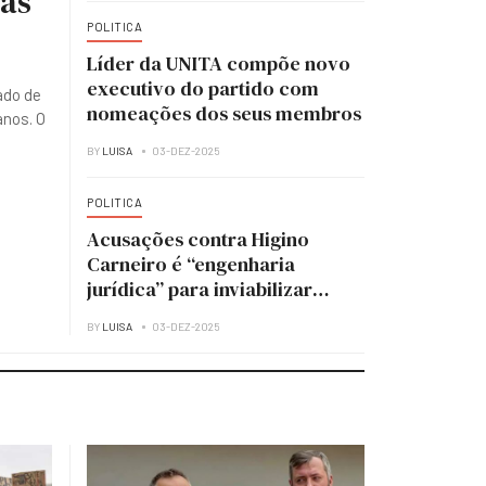
ias
POLITICA
Líder da UNITA compõe novo
executivo do partido com
ado de
nomeações dos seus membros
anos. O
BY
LUISA
03-DEZ-2025
POLITICA
Acusações contra Higino
Carneiro é “engenharia
jurídica” para inviabilizar
candidatura à presidência do
BY
LUISA
03-DEZ-2025
MPLA — analista