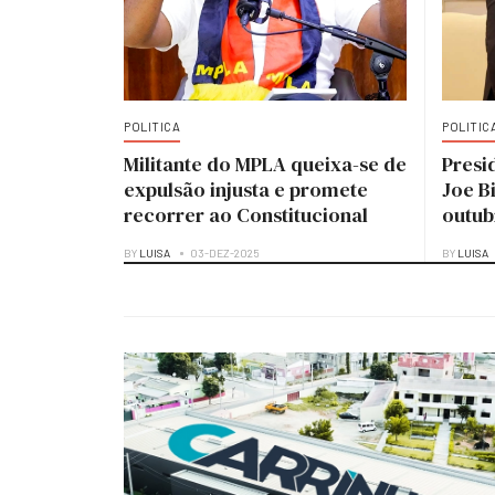
POLITICA
POLITIC
Militante do MPLA queixa-se de
Presi
expulsão injusta e promete
Joe B
recorrer ao Constitucional
outub
BY
LUISA
03-DEZ-2025
BY
LUISA