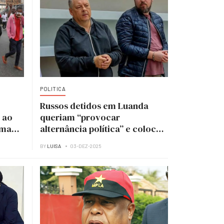
POLITICA
Russos detidos em Luanda
 ao
queriam “provocar
uma
alternância política” e colocar
UNITA no poder
BY
LUISA
03-DEZ-2025