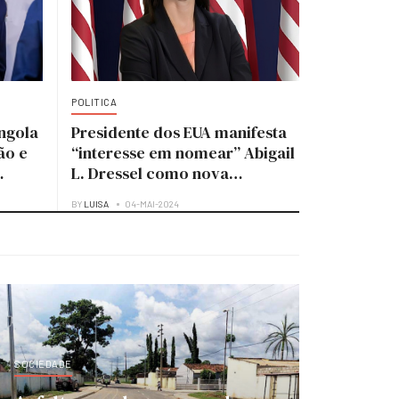
POLITICA
ngola
Presidente dos EUA manifesta
ão e
“interesse em nomear” Abigail
L. Dressel como nova
embaixadora para Angola
BY
LUISA
04-MAI-2024
SOCIEDADE