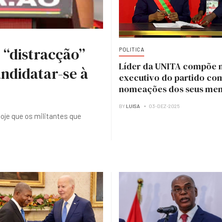
 “distracção”
POLITICA
Líder da UNITA compõe 
ndidatar-se à
executivo do partido co
nomeações dos seus me
BY
LUISA
03-DEZ-2025
hoje que os militantes que