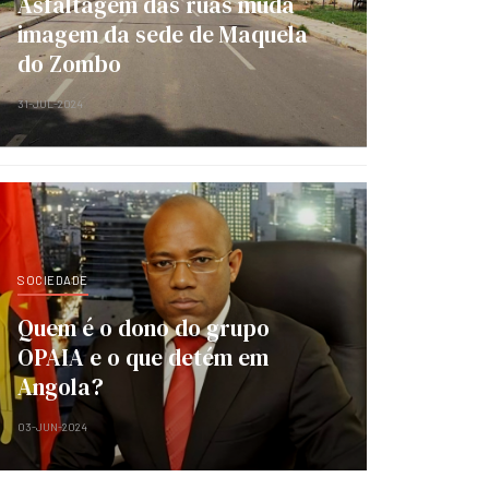
Asfaltagem das ruas muda
imagem da sede de Maquela
do Zombo
31-JUL-2024
SOCIEDADE
Quem é o dono do grupo
OPAIA e o que detém em
Angola?
03-JUN-2024