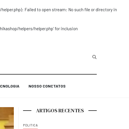
r.php): Failed to open stream: No such file or directory in
ashop/helpers/helper.php' for inclusion
Type 2 or more char
CNOLOGIA
NOSSO CONCTATOS
ARTIGOS RECENTES
POLITICA