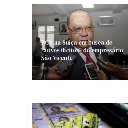
SOCIEDADE
PGR na Suíça em busca de
“ativos ilícitos” do empresário
São Vicente
13-MAI-2024