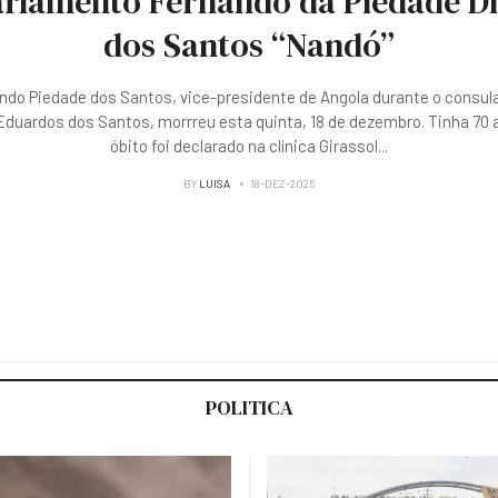
rlamento Fernando da Piedade D
dos Santos “Nandó”
ndo Piedade dos Santos, vice-presidente de Angola durante o consul
duardos dos Santos, morrreu esta quinta, 18 de dezembro. Tinha 70 
óbito foi declarado na clínica Girassol
...
BY
LUISA
18-DEZ-2025
POLITICA