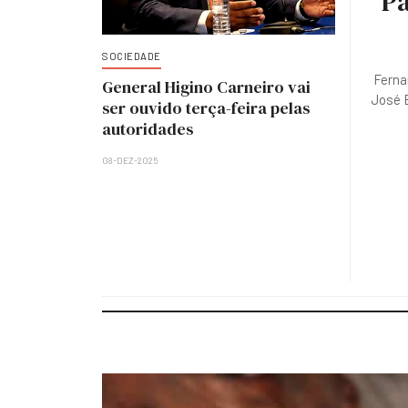
Pa
SOCIEDADE
Ferna
General Higino Carneiro vai
José E
ser ouvido terça-feira pelas
autoridades
08-DEZ-2025