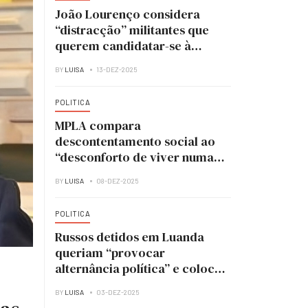
João Lourenço considera
“distracção” militantes que
querem candidatar-se à
liderança do MPLA
BY
LUISA
13-DEZ-2025
POLITICA
MPLA compara
descontentamento social ao
“desconforto de viver numa
casa em obras”
BY
LUISA
08-DEZ-2025
POLITICA
Russos detidos em Luanda
queriam “provocar
alternância política” e colocar
UNITA no poder
BY
LUISA
03-DEZ-2025