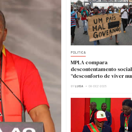
POLITICA
MPLA compara
descontentamento social
“desconforto de viver n
casa em obras”
BY
LUISA
08-DEZ-2025