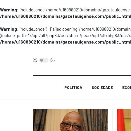
Warning
: include_once(/home/u160880210/domains/gazetauigense.co
/home/u160880210/domains/gazetauigense.com/public_html
Warning
: include_once(): Failed opening '/home/u160880210/domai
(include_path='.:/opt/alt/php83/usr/share/pear:/opt/alt/php83/usr/
/home/u160880210/domains/gazetauigense.com/public_html
POLITICA
SOCIEDADE
ECO