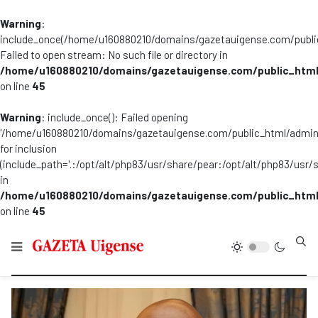
Warning
:
include_once(/home/u160880210/domains/gazetauigense.com/publi
Failed to open stream: No such file or directory in
/home/u160880210/domains/gazetauigense.com/public_html
on line
45
Warning
: include_once(): Failed opening
'/home/u160880210/domains/gazetauigense.com/public_html/admini
for inclusion
(include_path='.:/opt/alt/php83/usr/share/pear:/opt/alt/php83/usr/
in
/home/u160880210/domains/gazetauigense.com/public_html
on line
45
Type