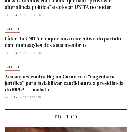
Russos detidos em Luanda queriam “provocar
alternância política” e colocar UNITA no poder
BY
LUISA
03-DEZ-2025
POLITICA
Líder da UNITA compõe novo executivo do partido
com nomeações dos seus membros
BY
LUISA
03-DEZ-2025
POLITICA
Acusações contra Higino Carneiro é “engenharia
jurídica” para inviabilizar candidatura à presidência
do MPLA — analista
BY
LUISA
03-DEZ-2025
POLITICA