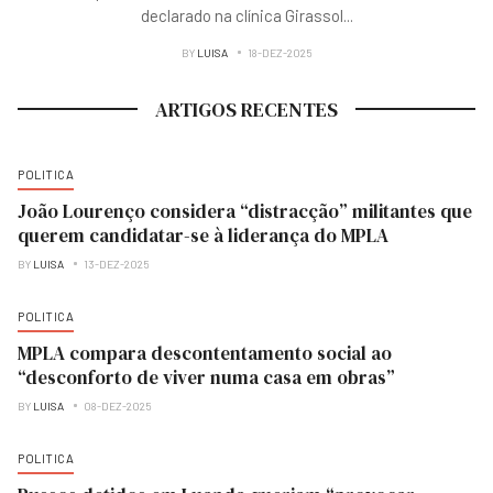
declarado na clínica Girassol
...
BY
LUISA
18-DEZ-2025
ARTIGOS RECENTES
POLITICA
João Lourenço considera “distracção” militantes que
querem candidatar-se à liderança do MPLA
BY
LUISA
13-DEZ-2025
POLITICA
MPLA compara descontentamento social ao
“desconforto de viver numa casa em obras”
BY
LUISA
08-DEZ-2025
POLITICA