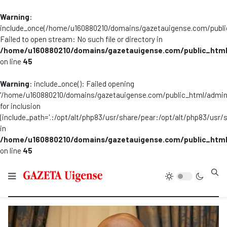
Warning
:
include_once(/home/u160880210/domains/gazetauigense.com/publi
Failed to open stream: No such file or directory in
/home/u160880210/domains/gazetauigense.com/public_html
on line
45
Warning
: include_once(): Failed opening
'/home/u160880210/domains/gazetauigense.com/public_html/admini
for inclusion
(include_path='.:/opt/alt/php83/usr/share/pear:/opt/alt/php83/usr/
in
/home/u160880210/domains/gazetauigense.com/public_html
on line
45
Type