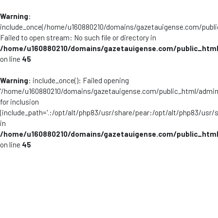
Warning
:
include_once(/home/u160880210/domains/gazetauigense.com/publi
Failed to open stream: No such file or directory in
/home/u160880210/domains/gazetauigense.com/public_html
on line
45
Warning
: include_once(): Failed opening
'/home/u160880210/domains/gazetauigense.com/public_html/admini
for inclusion
(include_path='.:/opt/alt/php83/usr/share/pear:/opt/alt/php83/usr/
in
/home/u160880210/domains/gazetauigense.com/public_html
on line
45