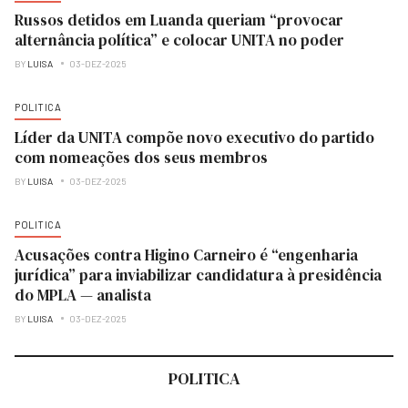
Russos detidos em Luanda queriam “provocar
alternância política” e colocar UNITA no poder
BY
LUISA
03-DEZ-2025
POLITICA
Líder da UNITA compõe novo executivo do partido
com nomeações dos seus membros
BY
LUISA
03-DEZ-2025
POLITICA
Acusações contra Higino Carneiro é “engenharia
jurídica” para inviabilizar candidatura à presidência
do MPLA — analista
BY
LUISA
03-DEZ-2025
POLITICA