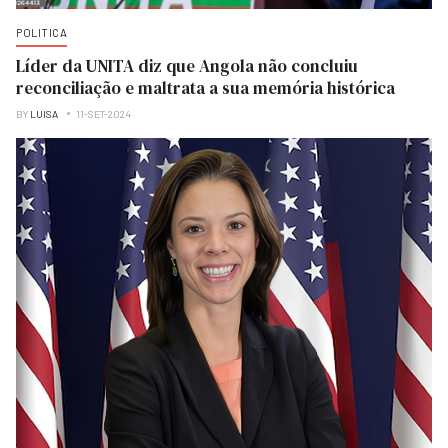
POLITICA
Líder da UNITA diz que Angola não concluiu
reconciliação e maltrata a sua memória histórica
BY
LUISA
11-SET-2024