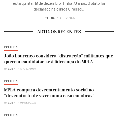
esta quinta, 18 de dezembro. Tinha 70 anos. O óbito foi
declarado na clínica Girassol
...
BY
LUISA
18-DEZ-2025
ARTIGOS RECENTES
POLITICA
João Lourenço considera “distracção” militantes que
querem candidatar-se à liderança do MPLA
BY
LUISA
13-DEZ-2025
POLITICA
MPLA compara descontentamento social ao
“desconforto de viver numa casa em obras”
BY
LUISA
08-DEZ-2025
POLITICA