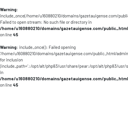
Warning
:
include_once(/home/u160880210/domains/gazetauigense.com/publi
Failed to open stream: No such file or directory in
/home/u160880210/domains/gazetauigense.com/public_html
on line
45
Warning
: include_once(): Failed opening
'/home/u160880210/domains/gazetauigense.com/public_html/admini
for inclusion
(include_path='.:/opt/alt/php83/usr/share/pear:/opt/alt/php83/usr/
in
/home/u160880210/domains/gazetauigense.com/public_html
on line
45