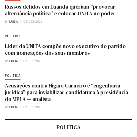
Russos detidos em Luanda queriam “provocar
alternância política” e colocar UNITA no poder
BY
LUISA
03-DEZ-2025
POLITICA
Líder da UNITA compõe novo executivo do partido
com nomeações dos seus membros
BY
LUISA
03-DEZ-2025
POLITICA
Acusações contra Higino Carneiro é “engenharia
jurídica” para inviabilizar candidatura à presidência
do MPLA — analista
BY
LUISA
03-DEZ-2025
POLITICA