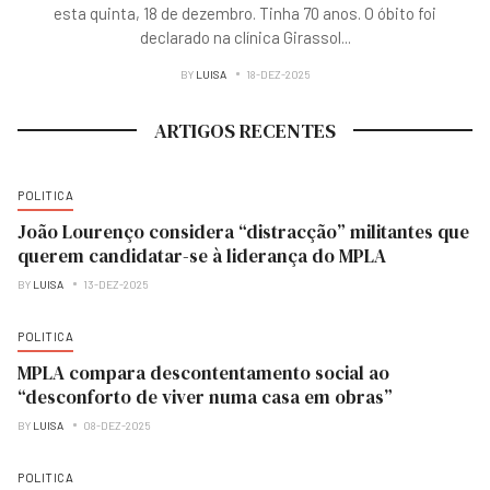
esta quinta, 18 de dezembro. Tinha 70 anos. O óbito foi
declarado na clínica Girassol
...
BY
LUISA
18-DEZ-2025
ARTIGOS RECENTES
POLITICA
João Lourenço considera “distracção” militantes que
querem candidatar-se à liderança do MPLA
BY
LUISA
13-DEZ-2025
POLITICA
MPLA compara descontentamento social ao
“desconforto de viver numa casa em obras”
BY
LUISA
08-DEZ-2025
POLITICA