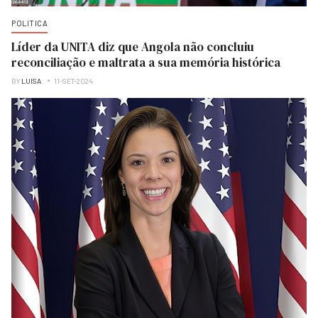
POLITICA
Líder da UNITA diz que Angola não concluiu
reconciliação e maltrata a sua memória histórica
BY
LUISA
11-SET-2024