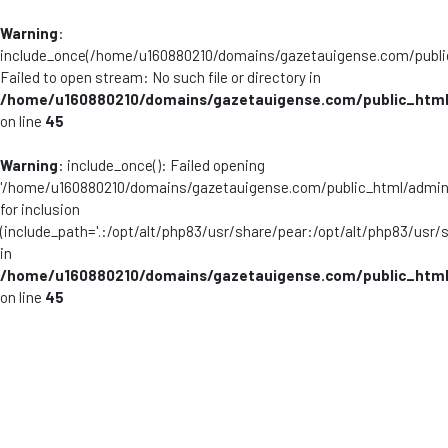
Warning
:
include_once(/home/u160880210/domains/gazetauigense.com/publi
Failed to open stream: No such file or directory in
/home/u160880210/domains/gazetauigense.com/public_html
on line
45
Warning
: include_once(): Failed opening
'/home/u160880210/domains/gazetauigense.com/public_html/admini
for inclusion
(include_path='.:/opt/alt/php83/usr/share/pear:/opt/alt/php83/usr/
in
/home/u160880210/domains/gazetauigense.com/public_html
on line
45