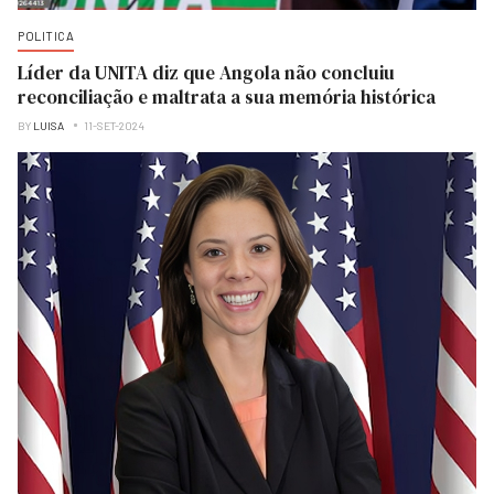
POLITICA
Líder da UNITA diz que Angola não concluiu
reconciliação e maltrata a sua memória histórica
BY
LUISA
11-SET-2024