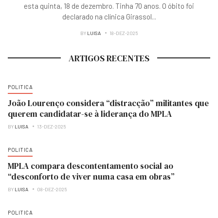
esta quinta, 18 de dezembro. Tinha 70 anos. O óbito foi
declarado na clínica Girassol
...
BY
LUISA
18-DEZ-2025
ARTIGOS RECENTES
POLITICA
João Lourenço considera “distracção” militantes que
querem candidatar-se à liderança do MPLA
BY
LUISA
13-DEZ-2025
POLITICA
MPLA compara descontentamento social ao
“desconforto de viver numa casa em obras”
BY
LUISA
08-DEZ-2025
POLITICA