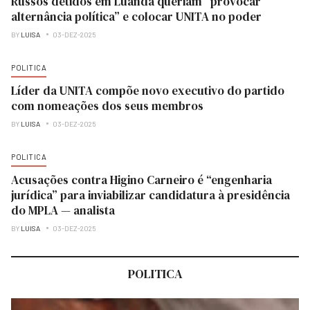
Russos detidos em Luanda queriam “provocar
alternância política” e colocar UNITA no poder
BY
LUISA
03-DEZ-2025
POLITICA
Líder da UNITA compõe novo executivo do partido
com nomeações dos seus membros
BY
LUISA
03-DEZ-2025
POLITICA
Acusações contra Higino Carneiro é “engenharia
jurídica” para inviabilizar candidatura à presidência
do MPLA — analista
BY
LUISA
03-DEZ-2025
POLITICA