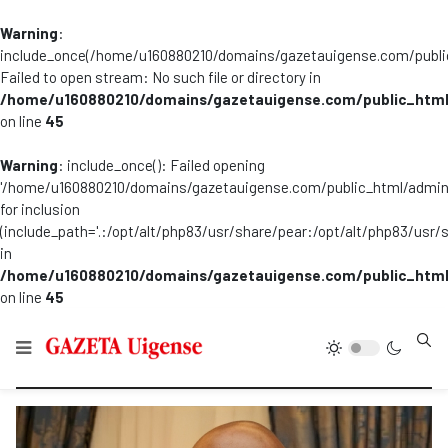
Warning
:
include_once(/home/u160880210/domains/gazetauigense.com/publi
Failed to open stream: No such file or directory in
/home/u160880210/domains/gazetauigense.com/public_html
on line
45
Warning
: include_once(): Failed opening
'/home/u160880210/domains/gazetauigense.com/public_html/admini
for inclusion
(include_path='.:/opt/alt/php83/usr/share/pear:/opt/alt/php83/usr/
in
/home/u160880210/domains/gazetauigense.com/public_html
on line
45
Type