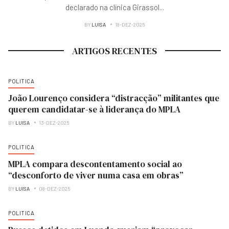
declarado na clínica Girassol
...
BY
LUISA
18-DEZ-2025
ARTIGOS RECENTES
POLITICA
João Lourenço considera “distracção” militantes que
querem candidatar-se à liderança do MPLA
BY
LUISA
13-DEZ-2025
POLITICA
MPLA compara descontentamento social ao
“desconforto de viver numa casa em obras”
BY
LUISA
08-DEZ-2025
POLITICA