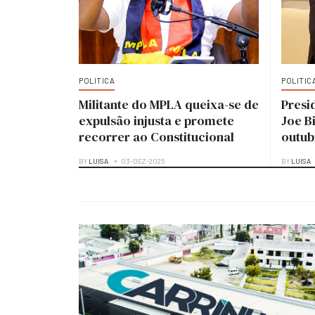
POLITICA
POLITIC
Militante do MPLA queixa-se de
Presi
expulsão injusta e promete
Joe B
recorrer ao Constitucional
outub
BY
LUISA
03-DEZ-2025
BY
LUISA