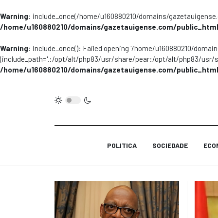
Warning
: include_once(/home/u160880210/domains/gazetauigense.co
/home/u160880210/domains/gazetauigense.com/public_html
Warning
: include_once(): Failed opening '/home/u160880210/domai
(include_path='.:/opt/alt/php83/usr/share/pear:/opt/alt/php83/usr/
/home/u160880210/domains/gazetauigense.com/public_html
POLITICA
SOCIEDADE
ECO