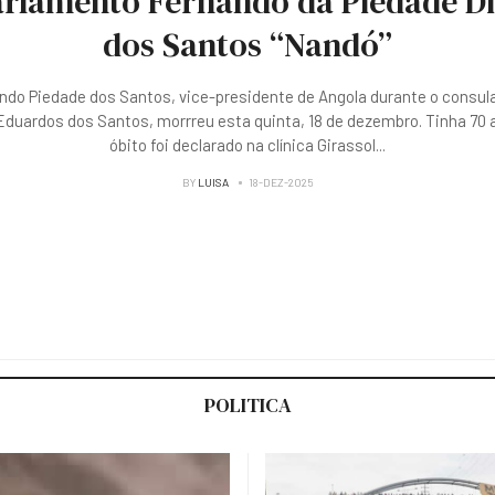
rlamento Fernando da Piedade D
dos Santos “Nandó”
ndo Piedade dos Santos, vice-presidente de Angola durante o consul
duardos dos Santos, morrreu esta quinta, 18 de dezembro. Tinha 70 
óbito foi declarado na clínica Girassol
...
BY
LUISA
18-DEZ-2025
POLITICA