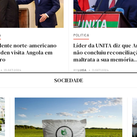
A
POLITICA
dente norte-americano
Líder da UNITA diz que A
iden visita Angola em
não concluiu reconciliaç
ro
maltrata a sua memória
histórica
13-SET-2024
BY
LUISA
11-SET-2024
SOCIEDADE