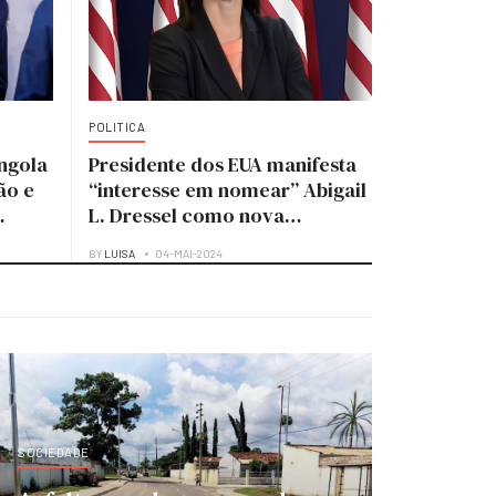
POLITICA
ngola
Presidente dos EUA manifesta
ão e
“interesse em nomear” Abigail
L. Dressel como nova
embaixadora para Angola
BY
LUISA
04-MAI-2024
SOCIEDADE