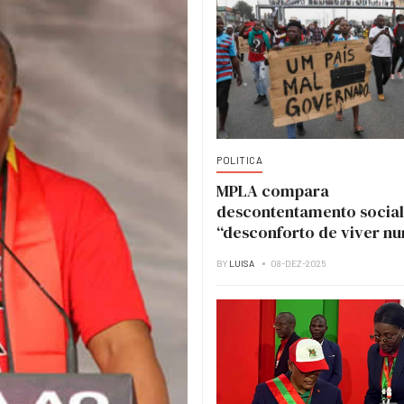
POLITICA
MPLA compara
descontentamento social
“desconforto de viver n
casa em obras”
BY
LUISA
08-DEZ-2025