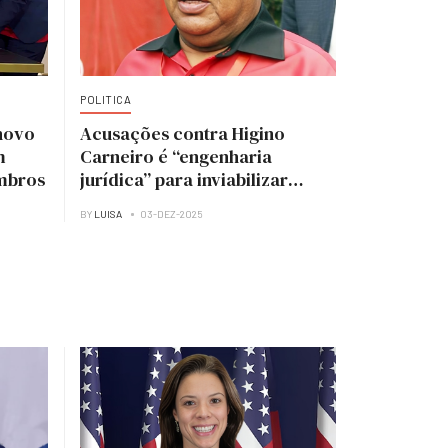
POLITICA
novo
Acusações contra Higino
m
Carneiro é “engenharia
mbros
jurídica” para inviabilizar
candidatura à presidência do
BY
LUISA
03-DEZ-2025
MPLA — analista