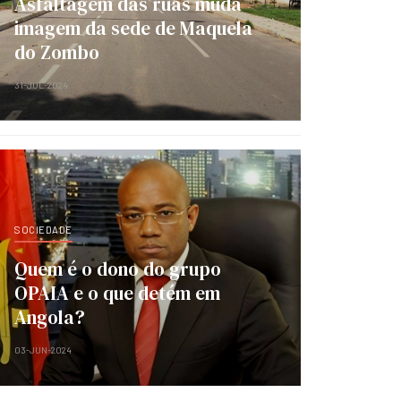
Asfaltagem das ruas muda
imagem da sede de Maquela
do Zombo
31-JUL-2024
SOCIEDADE
Quem é o dono do grupo
OPAIA e o que detém em
Angola?
03-JUN-2024