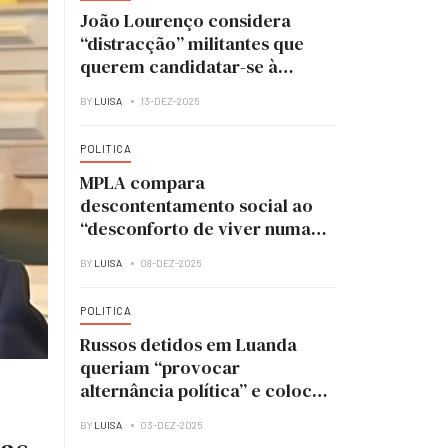
João Lourenço considera
“distracção” militantes que
querem candidatar-se à
liderança do MPLA
BY
LUISA
13-DEZ-2025
POLITICA
MPLA compara
descontentamento social ao
“desconforto de viver numa
casa em obras”
BY
LUISA
08-DEZ-2025
POLITICA
Russos detidos em Luanda
queriam “provocar
alternância política” e colocar
UNITA no poder
BY
LUISA
03-DEZ-2025