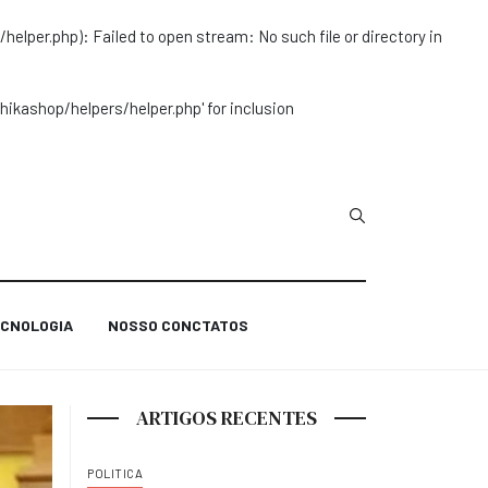
r.php): Failed to open stream: No such file or directory in
ashop/helpers/helper.php' for inclusion
Type 2 or more char
CNOLOGIA
NOSSO CONCTATOS
ARTIGOS RECENTES
POLITICA