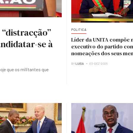
 “distracção”
POLITICA
Líder da UNITA compõe 
ndidatar-se à
executivo do partido co
nomeações dos seus me
BY
LUISA
03-DEZ-2025
hoje que os militantes que