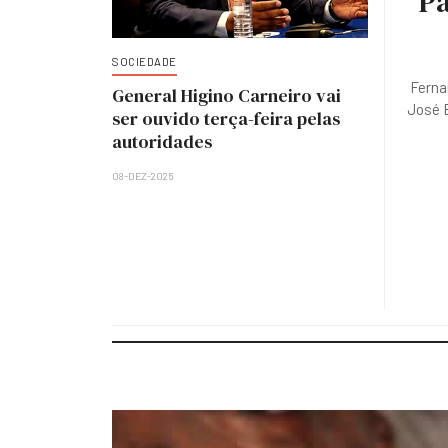
Pa
SOCIEDADE
Ferna
General Higino Carneiro vai
José E
ser ouvido terça-feira pelas
autoridades
08-DEZ-2025