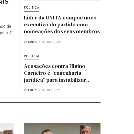
ias
POLITICA
Líder da UNITA compõe novo
executivo do partido com
ado de
nomeações dos seus membros
anos. O
BY
LUISA
03-DEZ-2025
POLITICA
Acusações contra Higino
Carneiro é “engenharia
jurídica” para inviabilizar
candidatura à presidência do
BY
LUISA
03-DEZ-2025
MPLA — analista