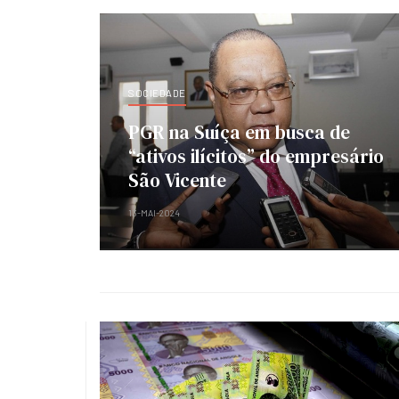
SOCIEDADE
PGR na Suíça em busca de
“ativos ilícitos” do empresário
São Vicente
13-MAI-2024