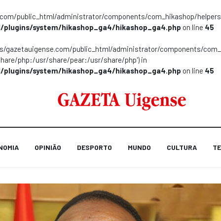
m/public_html/administrator/components/com_hikashop/helpers/helpe
/plugins/system/hikashop_ga4/hikashop_ga4.php
on line
45
ns/gazetauigense.com/public_html/administrator/components/com_hik
share/php:/usr/share/pear:/usr/share/php') in
/plugins/system/hikashop_ga4/hikashop_ga4.php
on line
45
NOMIA
OPINIÃO
DESPORTO
MUNDO
CULTURA
TE