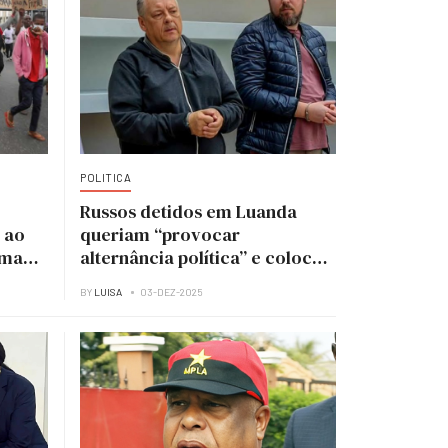
POLITICA
Russos detidos em Luanda
 ao
queriam “provocar
uma
alternância política” e colocar
UNITA no poder
BY
LUISA
03-DEZ-2025