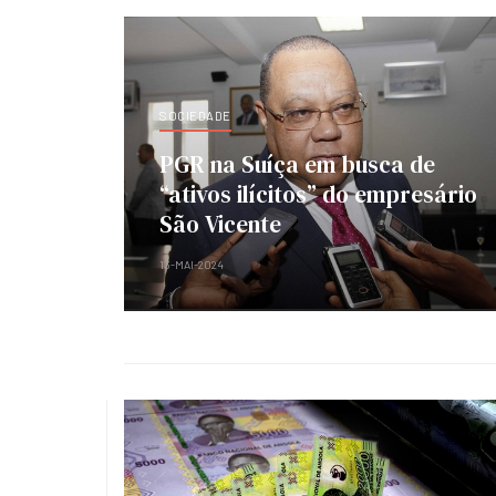
SOCIEDADE
PGR na Suíça em busca de
“ativos ilícitos” do empresário
São Vicente
13-MAI-2024