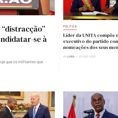
 “distracção”
POLITICA
Líder da UNITA compõe 
ndidatar-se à
executivo do partido co
nomeações dos seus me
BY
LUISA
03-DEZ-2025
hoje que os militantes que