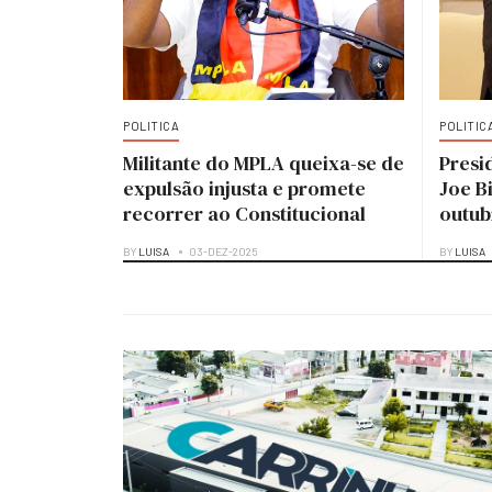
POLITICA
POLITIC
Militante do MPLA queixa-se de
Presi
expulsão injusta e promete
Joe B
recorrer ao Constitucional
outub
BY
LUISA
03-DEZ-2025
BY
LUISA