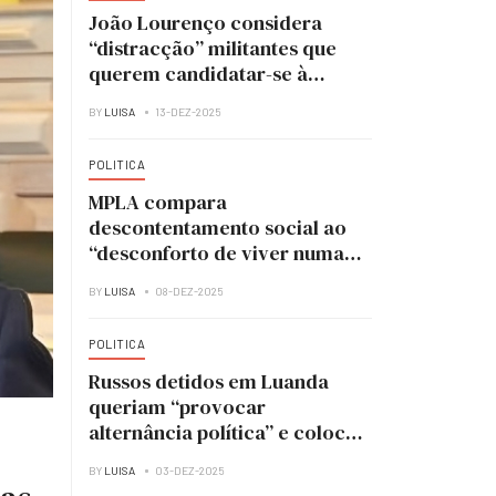
João Lourenço considera
“distracção” militantes que
querem candidatar-se à
liderança do MPLA
BY
LUISA
13-DEZ-2025
POLITICA
MPLA compara
descontentamento social ao
“desconforto de viver numa
casa em obras”
BY
LUISA
08-DEZ-2025
POLITICA
Russos detidos em Luanda
queriam “provocar
alternância política” e colocar
UNITA no poder
BY
LUISA
03-DEZ-2025