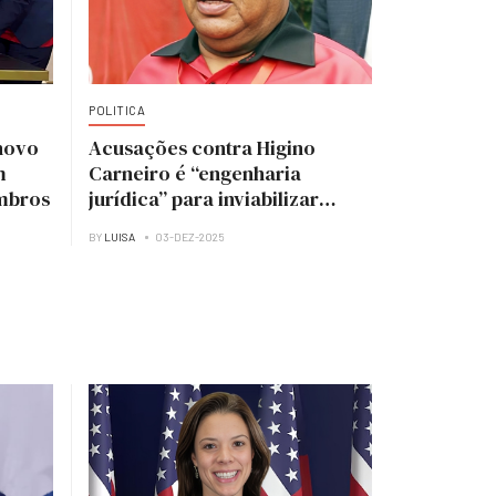
POLITICA
novo
Acusações contra Higino
m
Carneiro é “engenharia
mbros
jurídica” para inviabilizar
candidatura à presidência do
BY
LUISA
03-DEZ-2025
MPLA — analista