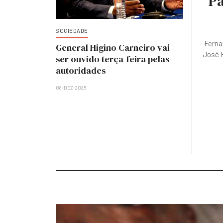
Pa
SOCIEDADE
Ferna
General Higino Carneiro vai
José E
ser ouvido terça-feira pelas
autoridades
08-DEZ-2025