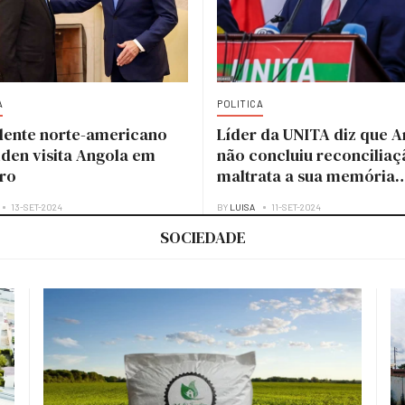
A
POLITICA
dente norte-americano
Líder da UNITA diz que A
iden visita Angola em
não concluiu reconciliaç
ro
maltrata a sua memória
histórica
13-SET-2024
BY
LUISA
11-SET-2024
SOCIEDADE