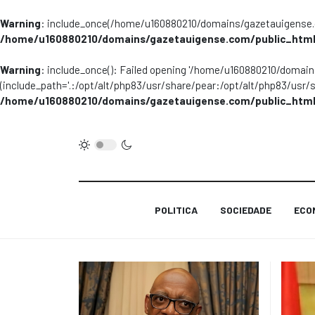
Warning
: include_once(/home/u160880210/domains/gazetauigense.co
/home/u160880210/domains/gazetauigense.com/public_html
Warning
: include_once(): Failed opening '/home/u160880210/domai
(include_path='.:/opt/alt/php83/usr/share/pear:/opt/alt/php83/usr/
/home/u160880210/domains/gazetauigense.com/public_html
POLITICA
SOCIEDADE
ECO