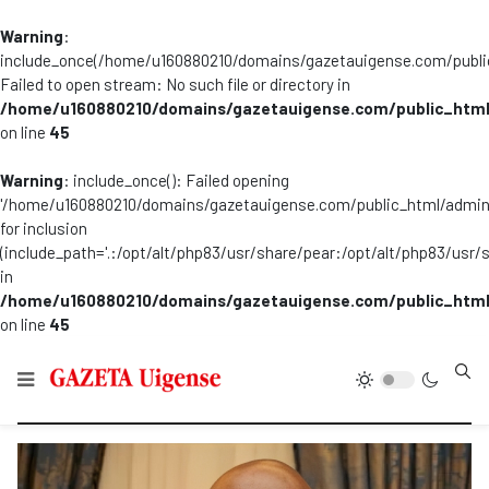
Warning
:
include_once(/home/u160880210/domains/gazetauigense.com/publi
Failed to open stream: No such file or directory in
/home/u160880210/domains/gazetauigense.com/public_html
on line
45
Warning
: include_once(): Failed opening
'/home/u160880210/domains/gazetauigense.com/public_html/admini
for inclusion
(include_path='.:/opt/alt/php83/usr/share/pear:/opt/alt/php83/usr/
in
/home/u160880210/domains/gazetauigense.com/public_html
on line
45
Type