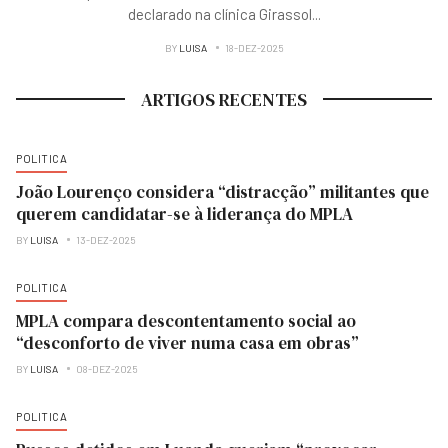
declarado na clínica Girassol
...
BY
LUISA
18-DEZ-2025
ARTIGOS RECENTES
POLITICA
João Lourenço considera “distracção” militantes que
querem candidatar-se à liderança do MPLA
BY
LUISA
13-DEZ-2025
POLITICA
MPLA compara descontentamento social ao
“desconforto de viver numa casa em obras”
BY
LUISA
08-DEZ-2025
POLITICA