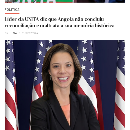
POLITICA
Líder da UNITA diz que Angola não concluiu
reconciliação e maltrata a sua memória histórica
BY
LUISA
11-SET-2024