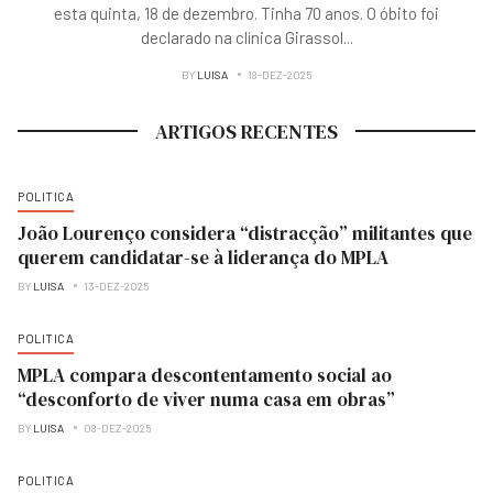
esta quinta, 18 de dezembro. Tinha 70 anos. O óbito foi
declarado na clínica Girassol
...
BY
LUISA
18-DEZ-2025
ARTIGOS RECENTES
POLITICA
João Lourenço considera “distracção” militantes que
querem candidatar-se à liderança do MPLA
BY
LUISA
13-DEZ-2025
POLITICA
MPLA compara descontentamento social ao
“desconforto de viver numa casa em obras”
BY
LUISA
08-DEZ-2025
POLITICA