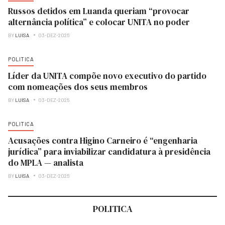
Russos detidos em Luanda queriam “provocar
alternância política” e colocar UNITA no poder
BY
LUISA
03-DEZ-2025
POLITICA
Líder da UNITA compõe novo executivo do partido
com nomeações dos seus membros
BY
LUISA
03-DEZ-2025
POLITICA
Acusações contra Higino Carneiro é “engenharia
jurídica” para inviabilizar candidatura à presidência
do MPLA — analista
BY
LUISA
03-DEZ-2025
POLITICA