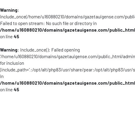
Warning
:
include_once(/home/u160880210/domains/gazetauigense.com/publi
Failed to open stream: No such file or directory in
/home/u160880210/domains/gazetauigense.com/public_html
on line
45
Warning
: include_once(): Failed opening
'/home/u160880210/domains/gazetauigense.com/public_html/admini
for inclusion
(include_path='.:/opt/alt/php83/usr/share/pear:/opt/alt/php83/usr/
in
/home/u160880210/domains/gazetauigense.com/public_html
on line
45