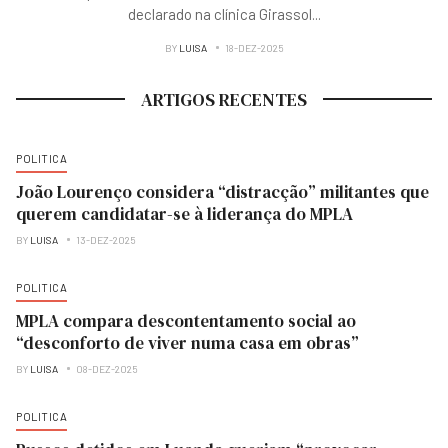
declarado na clínica Girassol
...
BY
LUISA
18-DEZ-2025
ARTIGOS RECENTES
POLITICA
João Lourenço considera “distracção” militantes que
querem candidatar-se à liderança do MPLA
BY
LUISA
13-DEZ-2025
POLITICA
MPLA compara descontentamento social ao
“desconforto de viver numa casa em obras”
BY
LUISA
08-DEZ-2025
POLITICA