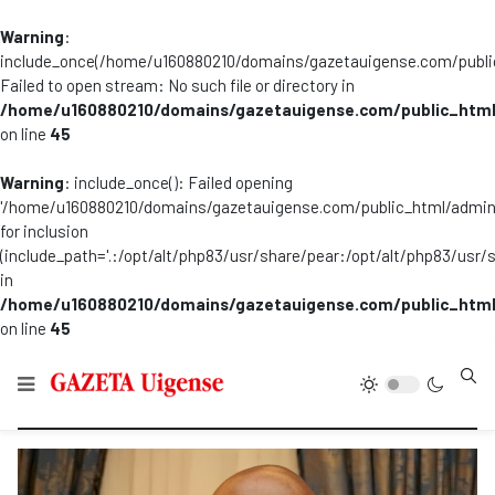
Warning
:
include_once(/home/u160880210/domains/gazetauigense.com/publi
Failed to open stream: No such file or directory in
/home/u160880210/domains/gazetauigense.com/public_html
on line
45
Warning
: include_once(): Failed opening
'/home/u160880210/domains/gazetauigense.com/public_html/admini
for inclusion
(include_path='.:/opt/alt/php83/usr/share/pear:/opt/alt/php83/usr/
in
/home/u160880210/domains/gazetauigense.com/public_html
on line
45
Type