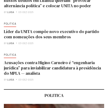
Russos detidos em Luanda queriam “provocar
alternância política” e colocar UNITA no poder
BY
LUISA
03-DEZ-2025
POLITICA
Líder da UNITA compõe novo executivo do partido
com nomeações dos seus membros
BY
LUISA
03-DEZ-2025
POLITICA
Acusações contra Higino Carneiro é “engenharia
jurídica” para inviabilizar candidatura à presidência
do MPLA — analista
BY
LUISA
03-DEZ-2025
POLITICA